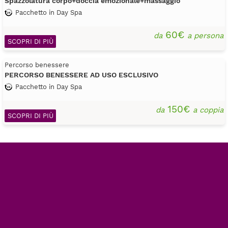
Spazzolatura corpo+doccia emozionale+massaggio
Pacchetto in Day Spa
60€
da
a persona
SCOPRI DI PIÙ
Percorso benessere
PERCORSO BENESSERE AD USO ESCLUSIVO
Pacchetto in Day Spa
150€
da
a coppia
SCOPRI DI PIÙ