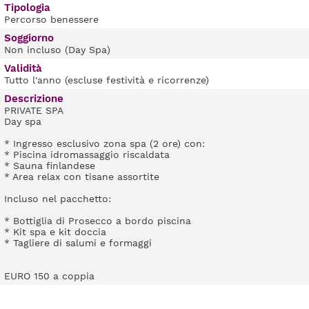
Tipologia
Percorso benessere
Soggiorno
Non incluso (Day Spa)
Validità
Tutto l'anno (escluse festività e ricorrenze)
Descrizione
PRIVATE SPA
Day spa
* Ingresso esclusivo zona spa (2 ore) con:
* Piscina idromassaggio riscaldata
* Sauna finlandese
* Area relax con tisane assortite
Incluso nel pacchetto:
* Bottiglia di Prosecco a bordo piscina
* Kit spa e kit doccia
* Tagliere di salumi e formaggi
EURO 150 a coppia